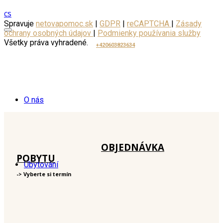
cs
Spravuje
netovapomoc.sk
|
GDPR
|
reCAPTCHA
|
Zásady
ochrany osobných údajov
|
Podmienky používania služby
Všetky práva vyhradené.
+420603823634
O nás
OBJEDNÁVKA
POBYTU
Ubytování
-> Vyberte si termín