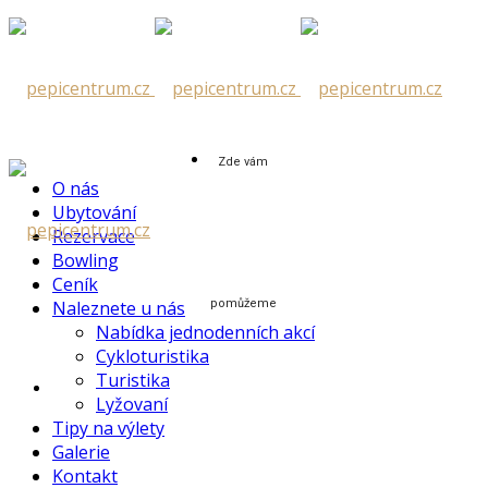
Skip
to
content
Zde vám
O nás
Ubytování
Rezervace
Bowling
Ceník
Naleznete u nás
pomůžeme
Nabídka jednodenních akcí
Cykloturistika
Turistika
Lyžovaní
Tipy na výlety
Galerie
Kontakt