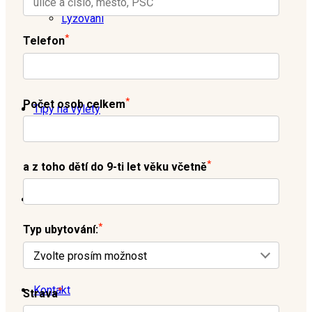
Lyžovaní
*
Telefon
*
Počet osob celkem
Tipy na výlety
*
a z toho dětí do 9-ti let věku včetně
Galerie
*
Typ ubytování:
Kontakt
*
Strava